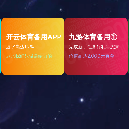
单线全自动点断连卷MK体育（有芯
双线半自动点断连卷MK体育（有芯
单线半自动点断连卷MK体育（有芯