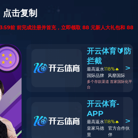

体育集
限官网