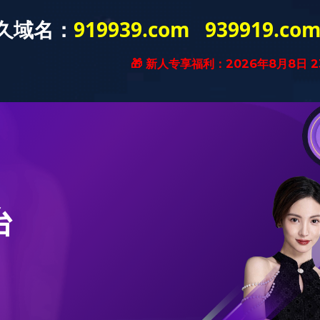
于我们
产品中心
视频中心
新闻动态
MK
团有